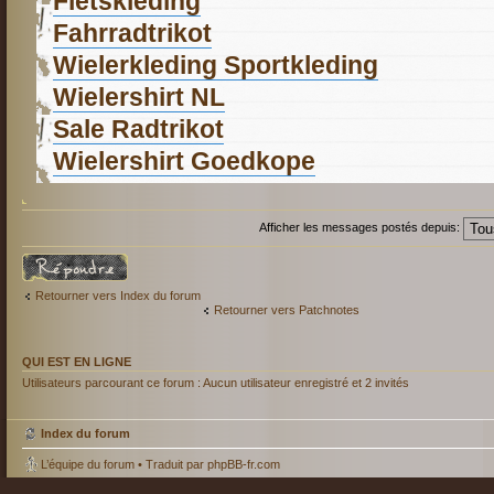
Fietskleding
Fahrradtrikot
Wielerkleding Sportkleding
Wielershirt NL
Sale Radtrikot
Wielershirt Goedkope
Afficher les messages postés depuis:
Répondre
Retourner vers Index du forum
Retourner vers Patchnotes
QUI EST EN LIGNE
Utilisateurs parcourant ce forum : Aucun utilisateur enregistré et 2 invités
Index du forum
L’équipe du forum
• Traduit par
phpBB-fr.com