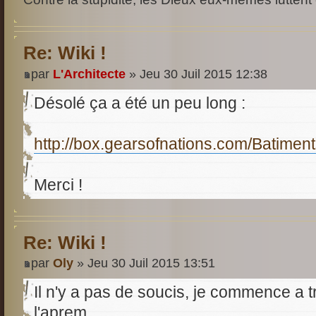
Re: Wiki !
par
L'Architecte
» Jeu 30 Juil 2015 12:38
Désolé ça a été un peu long :
http://box.gearsofnations.com/Batiment
Merci !
Re: Wiki !
par
Oly
» Jeu 30 Juil 2015 13:51
Il n'y a pas de soucis, je commence a tr
l'aprem