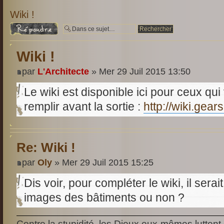
Wiki !
Répondre
Wiki !
par
L'Architecte
» Mer 29 Juil 2015 13:50
Le wiki est disponible ici pour ceux qu
remplir avant la sortie :
http://wiki.gea
Re: Wiki !
par
Oly
» Mer 29 Juil 2015 15:25
Dis voir, pour compléter le wiki, il serai
images des bâtiments ou non ?
Contre la stupidité, les Dieux eux-mêmes luttent 