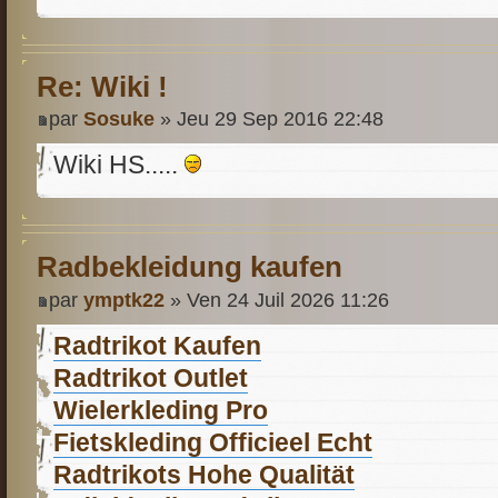
Re: Wiki !
par
Sosuke
» Jeu 29 Sep 2016 22:48
Wiki HS.....
Radbekleidung kaufen
par
ymptk22
» Ven 24 Juil 2026 11:26
Radtrikot Kaufen
Radtrikot Outlet
Wielerkleding Pro
Fietskleding Officieel Echt
Radtrikots Hohe Qualität