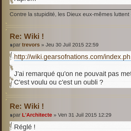
Contre la stupidité, les Dieux eux-mêmes luttent 
Re: Wiki !
par
trevors
» Jeu 30 Juil 2015 22:59
http://wiki.gearsofnations.com/index.p
J'ai remarqué qu'on ne pouvait pas mett
C'est voulu ou c'est un oubli ?
Re: Wiki !
par
L'Architecte
» Ven 31 Juil 2015 12:29
Réglé !