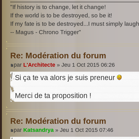
"If history is to change, let it change!
If the world is to be destroyed, so be it!
If my fate is to be destroyed...I must simply laugh
-- Magus - Chrono Trigger"
Re: Modération du forum
par
L'Architecte
» Jeu 1 Oct 2015 06:26
Si ça te va alors je suis preneur
Merci de ta proposition !
Re: Modération du forum
par
Katsandrya
» Jeu 1 Oct 2015 07:46