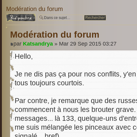
Modération du forum
Répondre
Modération du forum
par
Katsandrya
» Mar 29 Sep 2015 03:27
Hello,
Je ne dis pas ça pour nos conflits, y'e
tous toujours courtois.
Par contre, je remarque que des russ
commencent à nous les brouter grave. 1è
messages... là 133, quelque-uns d'entr
me suis mélangée les pinceaux avec ce
signalé... bref)