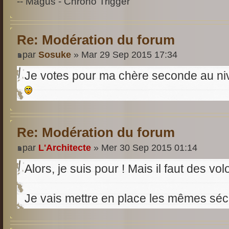
-- Magus - Chrono Trigger"
Re: Modération du forum
par
Sosuke
» Mar 29 Sep 2015 17:34
Je votes pour ma chère seconde au ni
Re: Modération du forum
par
L'Architecte
» Mer 30 Sep 2015 01:14
Alors, je suis pour ! Mais il faut des vo
Je vais mettre en place les mêmes séc