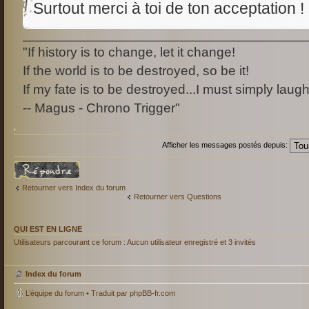
Surtout merci à toi de ton acceptation !
"If history is to change, let it change!
If the world is to be destroyed, so be it!
If my fate is to be destroyed...I must simply laugh
-- Magus - Chrono Trigger"
Afficher les messages postés depuis:
Répondre
Retourner vers Index du forum
Retourner vers Questions
QUI EST EN LIGNE
Utilisateurs parcourant ce forum : Aucun utilisateur enregistré et 3 invités
Index du forum
L’équipe du forum
• Traduit par
phpBB-fr.com