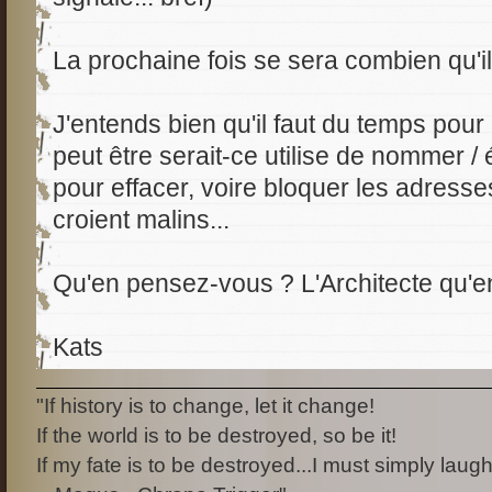
La prochaine fois se sera combien qu'il
J'entends bien qu'il faut du temps pour
peut être serait-ce utilise de nommer /
pour effacer, voire bloquer les adresses
croient malins...
Qu'en pensez-vous ? L'Architecte qu'e
Kats
"If history is to change, let it change!
If the world is to be destroyed, so be it!
If my fate is to be destroyed...I must simply laugh