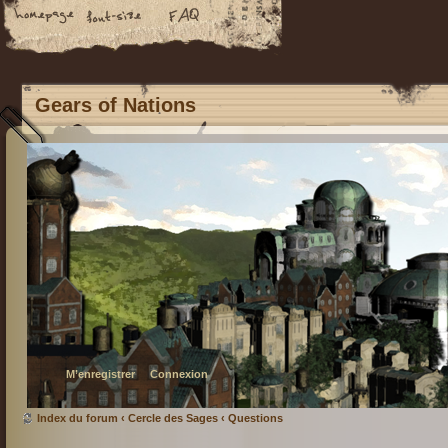
Gears of Nations
M’enregistrer
Connexion
Index du forum
‹
Cercle des Sages
‹
Questions