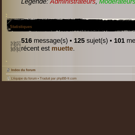
Légende:
Administrateurs
,
Modérateurs
Statistiques
516
message(s) •
125
sujet(s) •
101
mem
récent est
muette
.
Index du forum
L’équipe du forum
• Traduit par
phpBB-fr.com