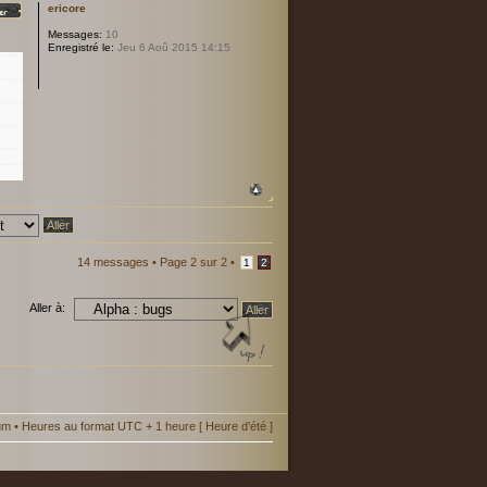
ericore
Messages:
10
Enregistré le:
Jeu 6 Aoû 2015 14:15
14 messages •
Page
2
sur
2
•
1
2
Aller à:
um
• Heures au format UTC + 1 heure [ Heure d’été ]