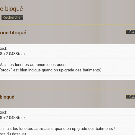
ce bloqué
ence bloqué
tock
48 +2 048Stock
 Mais les lunettes astronomiques aussi !
 "stock" est bien indiqué quand on up-grade ces batiments)
 bloqué
tock
48 +2 048Stock
... mais les lunettes astro aussi quand on up-grade ces batiments !
gnes du dessus)