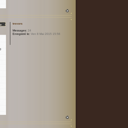
trevors
Messages:
24
Enregistré le:
Ven 8 Mai 2015 15:56
e