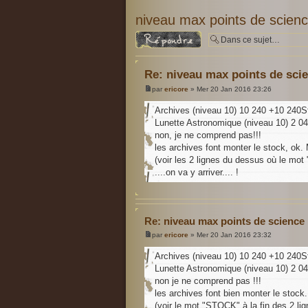
niveau max points de scien
Répondre
Re: niveau max points de sci
par
ericore
» Mer 20 Jan 2016 23:26
Archives (niveau 10) 10 240 +10 240S
Lunette Astronomique (niveau 10) 2 0
non, je ne comprend pas!!!
les archives font monter le stock, ok.
(voir les 2 lignes du dessus où le mot
....on va y arriver.... !
Re: niveau max points de science
par
ericore
» Mer 20 Jan 2016 23:32
Archives (niveau 10) 10 240 +10 240S
Lunette Astronomique (niveau 10) 2 0
non je ne comprend pas !!!
les archives font bien monter le stock
(voir le mot "STOCK" à la fin des 2 li