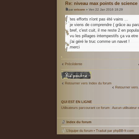
Re: niveau max points de science
par
ericore
» Ven 22 Jan 2016 18:29
tes efforts n'ont pas été vains ...
je viens de comprendre ( grâce au par
bref, c'est cuit, il me reste 2 en popula
vu les pillages intempestifs ça va etr
j'ai géré le truc comme un navet !
merci
Précédente
Répondre
Retourner vers Index du forum
Retourner vers 
QUI EST EN LIGNE
Utilisateurs parcourant ce forum : Aucun utilisateur e
Index du forum
L’équipe du forum
• Traduit par
phpBB-fr.com