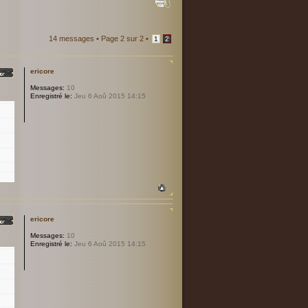
14 messages •
Page
2
sur
2
•
1
2
ericore
Messages:
10
Enregistré le:
Jeu 6 Aoû 2015 14:15
ericore
Messages:
10
Enregistré le:
Jeu 6 Aoû 2015 14:15