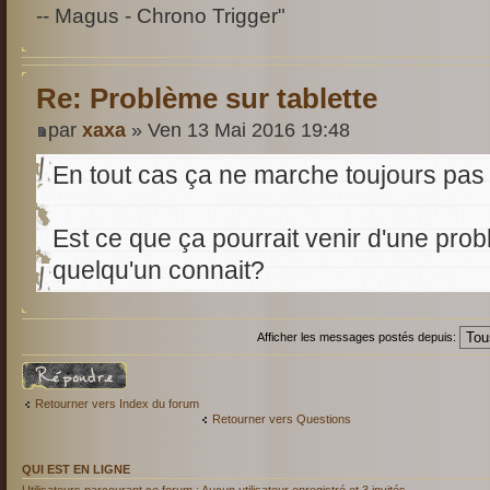
-- Magus - Chrono Trigger"
Re: Problème sur tablette
par
xaxa
» Ven 13 Mai 2016 19:48
En tout cas ça ne marche toujours pas
Est ce que ça pourrait venir d'une pr
quelqu'un connait?
Afficher les messages postés depuis:
Répondre
Retourner vers Index du forum
Retourner vers Questions
QUI EST EN LIGNE