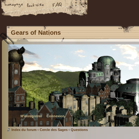
Gears of Nations
M’enregistrer
Connexion
Index du forum
‹
Cercle des Sages
‹
Questions