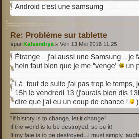
Android c'est une samsumg
Re: Problème sur tablette
par
Katsandrya
» Ven 13 Mai 2016 11:25
Étrange... j'ai aussi une Samsung... je f
hein faut bien que je me "venge"
un p
Là, tout de suite j'ai pas trop le temps,
15h le vendredi 13 (j'aurais bien dis 
dire que j'ai eu un coup de chance !
)
"If history is to change, let it change!
If the world is to be destroyed, so be it!
If my fate is to be destroyed...I must simply laugh