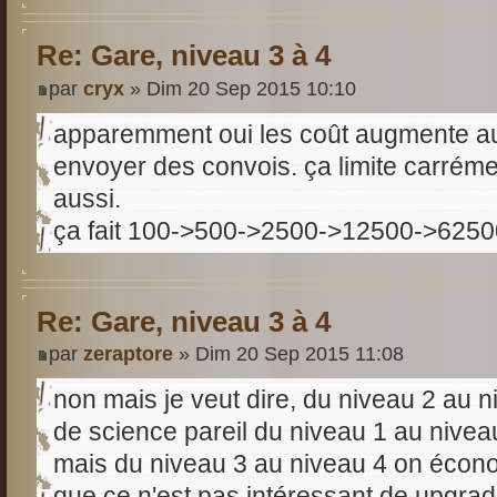
Re: Gare, niveau 3 à 4
par
cryx
» Dim 20 Sep 2015 10:10
apparemment oui les coût augmente au 
envoyer des convois. ça limite carrémen
aussi.
ça fait 100->500->2500->12500->6250
Re: Gare, niveau 3 à 4
par
zeraptore
» Dim 20 Sep 2015 11:08
non mais je veut dire, du niveau 2 au
de science pareil du niveau 1 au nivea
mais du niveau 3 au niveau 4 on économi
que ce n'est pas intéressant de upgrad 