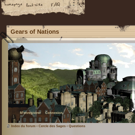
Gears of Nations
M’enregistrer
Connexion
Index du forum
‹
Cercle des Sages
‹
Questions