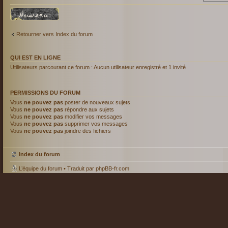
Écrire un nouveau
sujet
Retourner vers Index du forum
QUI EST EN LIGNE
Utilisateurs parcourant ce forum : Aucun utilisateur enregistré et 1 invité
PERMISSIONS DU FORUM
Vous
ne pouvez pas
poster de nouveaux sujets
Vous
ne pouvez pas
répondre aux sujets
Vous
ne pouvez pas
modifier vos messages
Vous
ne pouvez pas
supprimer vos messages
Vous
ne pouvez pas
joindre des fichiers
Index du forum
L’équipe du forum
• Traduit par
phpBB-fr.com