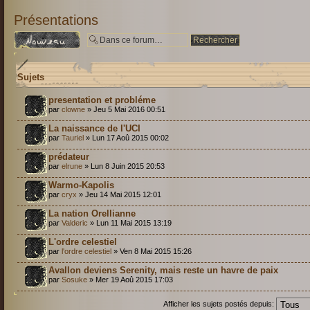
Présentations
Écrire un nouveau
sujet
Sujets
presentation et probléme
par
clowne
» Jeu 5 Mai 2016 00:51
La naissance de l'UCI
par
Tauriel
» Lun 17 Aoû 2015 00:02
prédateur
par
elrune
» Lun 8 Juin 2015 20:53
Warmo-Kapolis
par
cryx
» Jeu 14 Mai 2015 12:01
La nation Orellianne
par
Valderic
» Lun 11 Mai 2015 13:19
L'ordre celestiel
par
l'ordre celestiel
» Ven 8 Mai 2015 15:26
Avallon deviens Serenity, mais reste un havre de paix
par
Sosuke
» Mer 19 Aoû 2015 17:03
Afficher les sujets postés depuis: