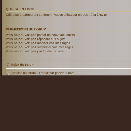
QUI EST EN LIGNE
Utilisateurs parcourant ce forum : Aucun utilisateur enregistré et 1 invité
PERMISSIONS DU FORUM
Vous
ne pouvez pas
poster de nouveaux sujets
Vous
ne pouvez pas
répondre aux sujets
Vous
ne pouvez pas
modifier vos messages
Vous
ne pouvez pas
supprimer vos messages
Vous
ne pouvez pas
joindre des fichiers
Index du forum
L’équipe du forum
• Traduit par
phpBB-fr.com