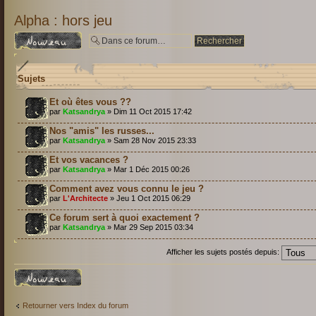
Alpha : hors jeu
Écrire un nouveau
sujet
Sujets
Et où êtes vous ??
par
Katsandrya
» Dim 11 Oct 2015 17:42
Nos "amis" les russes...
par
Katsandrya
» Sam 28 Nov 2015 23:33
Et vos vacances ?
par
Katsandrya
» Mar 1 Déc 2015 00:26
Comment avez vous connu le jeu ?
par
L'Architecte
» Jeu 1 Oct 2015 06:29
Ce forum sert à quoi exactement ?
par
Katsandrya
» Mar 29 Sep 2015 03:34
Afficher les sujets postés depuis:
Écrire un nouveau
sujet
Retourner vers Index du forum