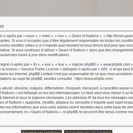
nt
 ci-après par « nous », « notre », « nos », « Gears of Nations », « http://forum.gea
antes. Si vous n’acceptez pas d’être légalement responsable de toutes les conditi
ouvons modifier celles-ci à n’importe quel moment et nous ferons tout pour que vous
s-même. Si vous continuez d’utiliser « Gears of Nations » alors que des changements
ulant des mises à jour et/ou modifications.
gné ci-après par « ils », « eux », « leur », « logiciel phpBB », « www.phpbb.com 
s la licence «
General Public License
» (désigné ci-après par « GPL ») et qui peut 
ussions sur Internet. phpBB Limited n’est pas responsable de ce que nous accept
ations au sujet de phpBB, veuillez consulter :
https://www.phpbb.com/
.
abusif, obscène, vulgaire, diffamatoire, choquant, menaçant, à caractère sexuel o
of Nations » est hébergé ou les lois internationales. Le faire peut vous mener à u
s à Internet si nous le jugeons nécessaire. Les adresses IP de tous les messages s
s of Nations » supprime, modifie, déplace ou verrouille n’importe quel sujet lors
es les informations que vous avez saisies soient stockées dans notre base de don
e consentement, ni « Gears of Nations », ni phpBB ne pourront être tenus comme re