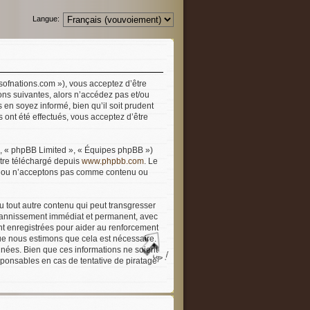
Langue:
rsofnations.com »), vous acceptez d’être
ons suivantes, alors n’accédez pas et/ou
 en soyez informé, bien qu’il soit prudent
 ont été effectués, vous acceptez d’être
», « phpBB Limited », « Équipes phpBB »)
être téléchargé depuis
www.phpbb.com
. Le
ons ou n’acceptons pas comme contenu ou
u tout autre contenu qui peut transgresser
n bannissement immédiat et permanent, avec
ont enregistrées pour aider au renforcement
que nous estimons que cela est nécessaire.
nées. Bien que ces informations ne soient
sponsables en cas de tentative de piratage