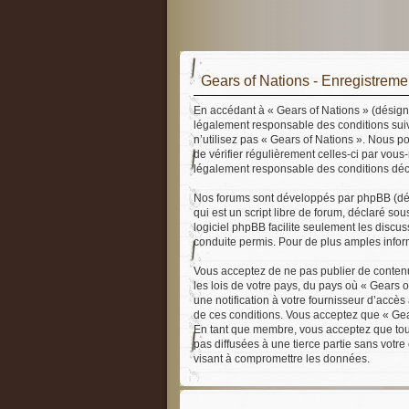
Gears of Nations - Enregistreme
En accédant à « Gears of Nations » (désigné
légalement responsable des conditions suiv
n’utilisez pas « Gears of Nations ». Nous p
de vérifier régulièrement celles-ci par vou
légalement responsable des conditions déco
Nos forums sont développés par phpBB (dési
qui est un script libre de forum, déclaré sou
logiciel phpBB facilite seulement les disc
conduite permis. Pour de plus amples inform
Vous acceptez de ne pas publier de contenu 
les lois de votre pays, du pays où « Gears 
une notification à votre fournisseur d’accè
de ces conditions. Vous acceptez que « Gear
En tant que membre, vous acceptez que tout
pas diffusées à une tierce partie sans votr
visant à compromettre les données.