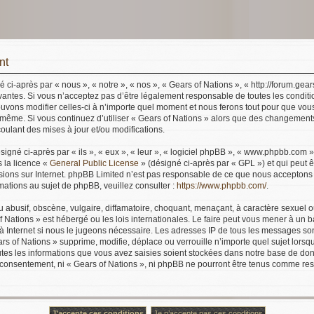
nt
 ci-après par « nous », « notre », « nos », « Gears of Nations », « http://forum.gea
antes. Si vous n’acceptez pas d’être légalement responsable de toutes les conditi
ouvons modifier celles-ci à n’importe quel moment et nous ferons tout pour que vous
s-même. Si vous continuez d’utiliser « Gears of Nations » alors que des changements
ulant des mises à jour et/ou modifications.
gné ci-après par « ils », « eux », « leur », « logiciel phpBB », « www.phpbb.com 
s la licence «
General Public License
» (désigné ci-après par « GPL ») et qui peut 
ussions sur Internet. phpBB Limited n’est pas responsable de ce que nous accept
ations au sujet de phpBB, veuillez consulter :
https://www.phpbb.com/
.
abusif, obscène, vulgaire, diffamatoire, choquant, menaçant, à caractère sexuel o
of Nations » est hébergé ou les lois internationales. Le faire peut vous mener à u
s à Internet si nous le jugeons nécessaire. Les adresses IP de tous les messages s
s of Nations » supprime, modifie, déplace ou verrouille n’importe quel sujet lors
es les informations que vous avez saisies soient stockées dans notre base de don
e consentement, ni « Gears of Nations », ni phpBB ne pourront être tenus comme re