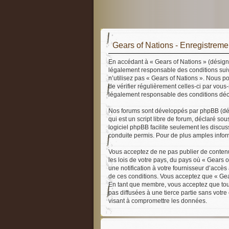
Gears of Nations - Enregistreme
En accédant à « Gears of Nations » (désigné
légalement responsable des conditions suiv
n’utilisez pas « Gears of Nations ». Nous p
de vérifier régulièrement celles-ci par vou
légalement responsable des conditions déco
Nos forums sont développés par phpBB (dési
qui est un script libre de forum, déclaré sou
logiciel phpBB facilite seulement les disc
conduite permis. Pour de plus amples inform
Vous acceptez de ne pas publier de contenu 
les lois de votre pays, du pays où « Gears 
une notification à votre fournisseur d’accè
de ces conditions. Vous acceptez que « Gear
En tant que membre, vous acceptez que tout
pas diffusées à une tierce partie sans votr
visant à compromettre les données.