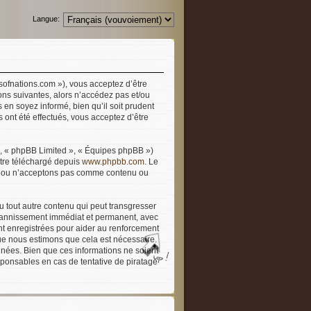
Langue:
rsofnations.com »), vous acceptez d’être
ons suivantes, alors n’accédez pas et/ou
 en soyez informé, bien qu’il soit prudent
 ont été effectués, vous acceptez d’être
», « phpBB Limited », « Équipes phpBB »)
être téléchargé depuis
www.phpbb.com
. Le
ons ou n’acceptons pas comme contenu ou
u tout autre contenu qui peut transgresser
n bannissement immédiat et permanent, avec
ont enregistrées pour aider au renforcement
que nous estimons que cela est nécessaire.
nées. Bien que ces informations ne soient
sponsables en cas de tentative de piratage