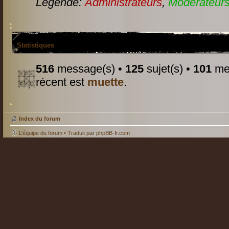
Légende:
Administrateurs
,
Modérateurs
Statistiques
516
message(s) •
125
sujet(s) •
101
mem
récent est
muette
.
Index du forum
L’équipe du forum
• Traduit par
phpBB-fr.com