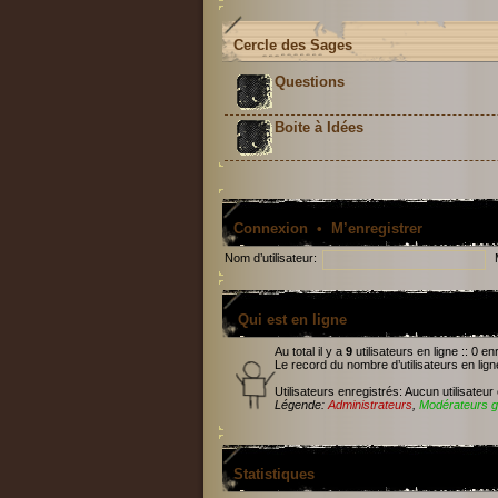
Cercle des Sages
Questions
Boite à Idées
Connexion
•
M’enregistrer
Nom d’utilisateur:
Qui est en ligne
Au total il y a
9
utilisateurs en ligne :: 0 e
Le record du nombre d’utilisateurs en lig
Utilisateurs enregistrés: Aucun utilisateur
Légende:
Administrateurs
,
Modérateurs g
Statistiques