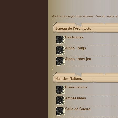
Voir les messages sans réponse
•
Voir les sujets ac
Bureau de l'Architecte
Patchnotes
Alpha : bugs
Alpha : hors jeu
Hall des Nations
Présentations
Ambassades
Salle de Guerre