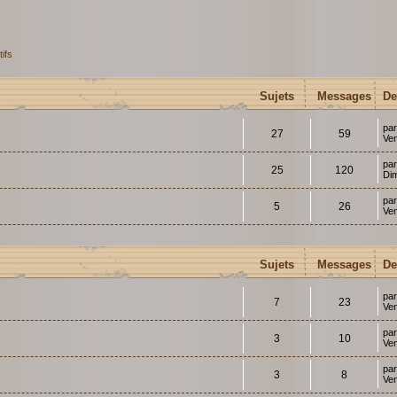
tifs
Sujets
Messages
De
pa
27
59
Ven
pa
25
120
Di
pa
5
26
Ven
Sujets
Messages
De
pa
7
23
Ve
pa
3
10
Ven
pa
3
8
Ven