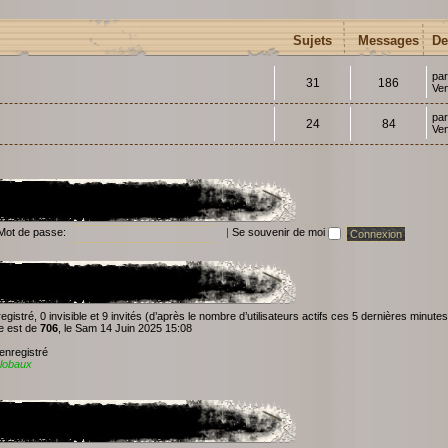
Sujets
Messages
De
pa
31
186
Ven
pa
24
84
Ven
Mot de passe:
|
Se souvenir de moi
nregistré, 0 invisible et 9 invités (d’après le nombre d’utilisateurs actifs ces 5 dernières minutes
ne est de
706
, le Sam 14 Juin 2025 15:08
 enregistré
lobaux