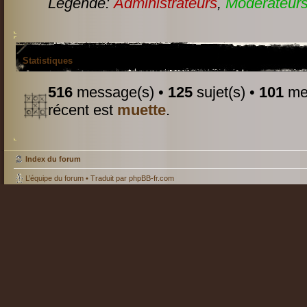
Légende:
Administrateurs
,
Modérateurs
Statistiques
516
message(s) •
125
sujet(s) •
101
mem
récent est
muette
.
Index du forum
L’équipe du forum
• Traduit par
phpBB-fr.com