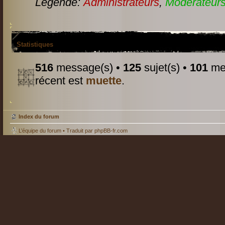
Légende:
Administrateurs
,
Modérateurs
Statistiques
516
message(s) •
125
sujet(s) •
101
mem
récent est
muette
.
Index du forum
L’équipe du forum
• Traduit par
phpBB-fr.com